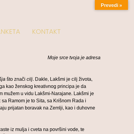
Prevedi »
ANKETA
KONTAKT
Moje srce tvoja je adresa
šja
što znači
cilj
. Dakle, Lakšmi je cilj života,
oga kao ženskog kreativnog principa je da
jim mužem u vidu Lakšmi-Narajane. Lakšmi je
i: sa Ramom je to Sita, sa Krišnom Rada i
u prijatan boravak na Zemlji, kao i duhovne
aste iz mulja i cveta na površini vode, te