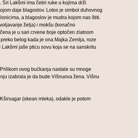
Šri Lakšmi ima četiri ruke u kojima drži
 kojom daje blagoslov. Lotos je simbol duhovnog
klonicima, a blagoslov je mudra kojom nas štiti.
dovoljavanje želja) i mokšu (konačno
čena je u sari crvene boje optočen zlatnom
, preko belog kada je ona Majka Zemlja, roze
i Lakšmi jaše pticu sovu koja se na sanskritu
a. Prilikom ovog bućkanja nastale su mnoge
đenju izabrala je da bude Višnuova žena. Višnu
 Kširsagar (okean mleka), odakle je potom