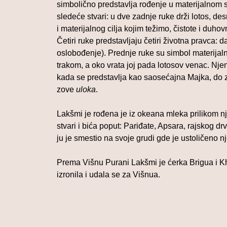
simbolično predstavlja rođenje u materijalnom s
sledeće stvari: u dve zadnje ruke drži lotos, 
i materijalnog cilja kojim težimo, čistote i duho
Četiri ruke predstavljaju četiri životna pravca:
oslobođenje). Prednje ruke su simbol materijal
trakom, a oko vrata joj pada lotosov venac. Nj
kada se predstavlja kao saosećajna Majka, do zl
zove
uloka
.
Lakšmi je rođena je iz okeana mleka prilikom n
stvari i bića poput: Pariđate, Apsara, rajskog 
ju je smestio na svoje grudi gde je ustoličeno nj
Prema Višnu Purani Lakšmi je ćerka Brigua i Kh
izronila i udala se za Višnua.