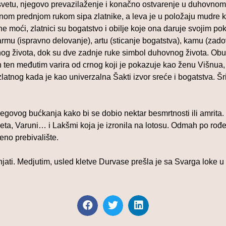
vetu, njegovo prevazilaženje i konačno ostvarenje u duhovnom. 
desnom prednjom rukom sipa zlatnike, a leva je u položaju mudre
vne moći, zlatnici su bogatstvo i obilje koje ona daruje svojim po
 darmu (ispravno delovanje), artu (sticanje bogatstva), kamu (za
nog života, dok su dve zadnje ruke simbol duhovnog života. Obu
en ten međutim varira od crnog koji je pokazuje kao ženu Višnua
atnog kada je kao univerzalna Šakti izvor sreće i bogatstva. Šr
jegovog bućkanja kako bi se dobio nektar besmrtnosti ili amrit
drveta, Varuni… i Lakšmi koja je izronila na lotosu. Odmah po ro
eno prebivalište.
jati. Medjutim, usled kletve Durvase prešla je sa Svarga loke u