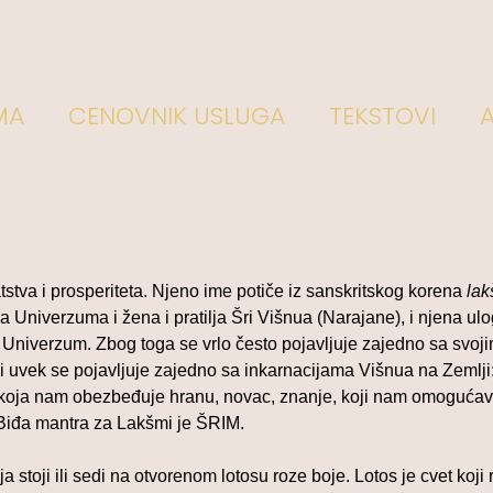
MA
CENOVNIK USLUGA
TEKSTOVI
tva i prosperiteta. Njeno ime potiče iz sanskritskog korena
lak
 Univerzuma i žena i pratilja Šri Višnua (Narajane), i njena ul
a Univerzum. Zbog toga se vrlo često pojavljuje zajedno sa svo
te i uvek se pojavljuje zajedno sa inkarnacijama Višnua na Zemlj
koja nam obezbeđuje hranu, novac, znanje, koji nam omogućavaj
Biđa mantra za Lakšmi je ŠRIM.
stoji ili sedi na otvorenom lotosu roze boje. Lotos je cvet koji r