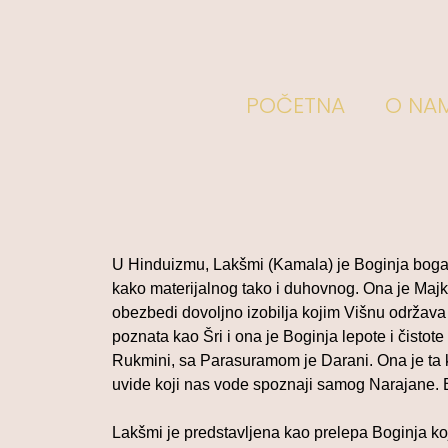
POČETNA
O NA
U Hinduizmu, Lakšmi (Kamala) je Boginja bogats
kako materijalnog tako i duhovnog. Ona je Majka
obezbedi dovoljno izobilja kojim Višnu održav
poznata kao Šri i ona je Boginja lepote i čisto
Rukmini, sa Parasuramom je Darani. Ona je ta 
uvide koji nas vode spoznaji samog Narajane. 
Lakšmi je predstavljena kao prelepa Boginja koja 