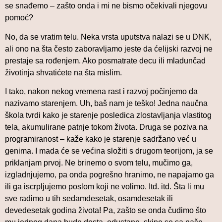
se snađemo – zašto onda i mi ne bismo očekivali njegovu
pomoć?
No, da se vratim telu. Neka vrsta uputstva nalazi se u DNK,
ali ono na šta često zaboravljamo jeste da ćelijski razvoj ne
prestaje sa rođenjem. Ako posmatrate decu ili mladunčad
životinja shvatićete na šta mislim.
I tako, nakon nekog vremena rast i razvoj počinjemo da
nazivamo starenjem. Uh, baš nam je teško! Jedna naučna
škola tvrdi kako je starenje posledica zlostavljanja vlastitog
tela, akumulirane patnje tokom života. Druga se poziva na
programiranost – kaže kako je starenje sadržano već u
genima. I mada će se većina složiti s drugom teorijom, ja se
priklanjam prvoj. Ne brinemo o svom telu, mučimo ga,
izgladnjujemo, pa onda pogrešno hranimo, ne napajamo ga
ili ga iscrpljujemo poslom koji ne volimo. Itd. itd. Šta li mu
sve radimo u tih sedamdesetak, osamdesetak ili
devedesetak godina života! Pa, zašto se onda čudimo što