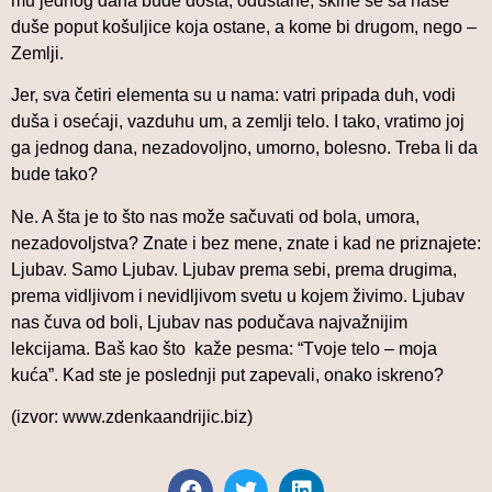
mu jednog dana bude dosta, odustane, skine se sa naše
duše poput košuljice koja ostane, a kome bi drugom, nego –
Zemlji.
Jer, sva četiri elementa su u nama: vatri pripada duh, vodi
duša i osećaji, vazduhu um, a zemlji telo. I tako, vratimo joj
ga jednog dana, nezadovoljno, umorno, bolesno. Treba li da
bude tako?
Ne. A šta je to što nas može sačuvati od bola, umora,
nezadovoljstva? Znate i bez mene, znate i kad ne priznajete:
Ljubav. Samo Ljubav. Ljubav prema sebi, prema drugima,
prema vidljivom i nevidljivom svetu u kojem živimo. Ljubav
nas čuva od boli, Ljubav nas podučava najvažnijim
lekcijama. Baš kao što kaže pesma: “Tvoje telo – moja
kuća”. Kad ste je poslednji put zapevali, onako iskreno?
(izvor:
www.zdenkaandrijic.biz
)