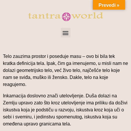
Prevedi »
Telo zauzima prostor i poseduje masu – ovo bi bila tek
kratka definicija tela. Ipak, čim ga imenujemo, u misli nam ne
dolazi geometrijsko telo, već živo telo, najčešće telo koje
nam se sviđa, muško ili žensko. Dakle, telo na koje
reagujemo.
Inkarnacija doslovno znači utelovljenje. Duša dolazi na
Zemlju upravo zato što kroz utelovljenje ima priliku da doživi
iskustva koja je podstiču u razvoju, iskustva kroz koja uči o
sebi i svemiru, i jedinstvu spomenutog, iskustva koja su
omeđena upravo granicama tela.