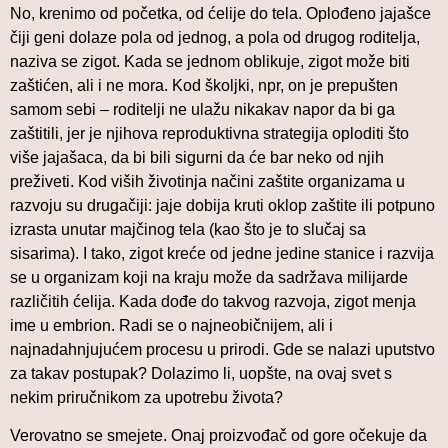
No, krenimo od početka, od ćelije do tela. Oplođeno jajašce
čiji geni dolaze pola od jednog, a pola od drugog roditelja,
naziva se zigot. Kada se jednom oblikuje, zigot može biti
zaštićen, ali i ne mora. Kod školjki, npr, on je prepušten
samom sebi – roditelji ne ulažu nikakav napor da bi ga
zaštitili, jer je njihova reproduktivna strategija oploditi što
više jajašaca, da bi bili sigurni da će bar neko od njih
preživeti. Kod viših životinja načini zaštite organizama u
razvoju su drugačiji: jaje dobija kruti oklop zaštite ili potpuno
izrasta unutar majčinog tela (kao što je to slučaj sa
sisarima). I tako, zigot kreće od jedne jedine stanice i razvija
se u organizam koji na kraju može da sadržava milijarde
različitih ćelija. Kada dođe do takvog razvoja, zigot menja
ime u embrion. Radi se o najneobičnijem, ali i
najnadahnjujućem procesu u prirodi. Gde se nalazi uputstvo
za takav postupak? Dolazimo li, uopšte, na ovaj svet s
nekim priručnikom za upotrebu života?
Verovatno se smejete. Onaj proizvođač od gore očekuje da