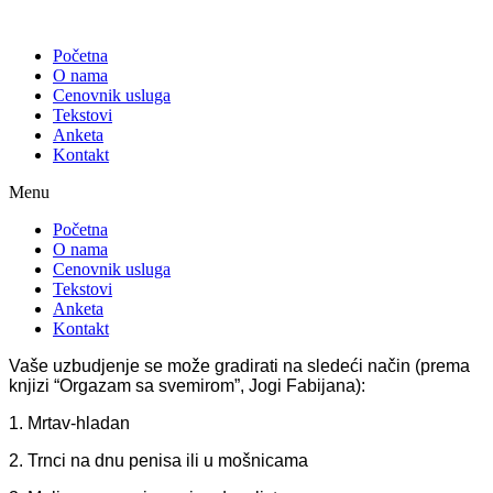
Skip
to
Početna
content
O nama
Cenovnik usluga
Tekstovi
Anketa
Kontakt
Menu
Početna
O nama
Cenovnik usluga
Tekstovi
Anketa
Kontakt
Vaše uzbudjenje se može gradirati na sledeći način (prema
knjizi “Orgazam sa svemirom”, Jogi Fabijana):
1. Mrtav-hladan
2. Trnci na dnu penisa ili u mošnicama