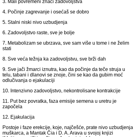
3. Mali povremeni znaci zadovoljstva
4. Počinje zagrevanje i osećaš se dobro
5. Stalni niski nivo uzbudjenja
6. Zadovoljstvo raste, sve je bolje
7. Metabolizam se ubrzava, sve sam više u tome i ne želim
stati
8. Sve veća težnja ka zadovoljstvu, sve brži dah
9. Sve jači žmarci iznutra, kao da počinje da teče struja u
telu, tabani i dlanovi se znoje, čini se kao da gubim moć
odlučivanja o ejakulaciji
10. Intenzivno zadovoljstvo, nekontrolisane kontrakcije
11. Put bez povratka, faza emisije semena u uretru je
započela
12. Ejakulacija
Postoje i faze erekcije, koje, najčešće, prate nivo uzbudjenja
muškarca, a Mantak Čia i D. A. Arava u svojoj knjizi