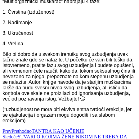
“Multiorgazmički muškarac” nabrajaju 4 faze:
1. Čvrstina (izduženost)
2. Nadimanje
3. Ukrućenost
4. Vrelina
Bilo bi dobro da u svakom trenutku svog uzbudjenja uvek
tačno znate gde se nalazite. U početku će vam biti teško da,
istovremeno, pratite fazu svog uzbudjenja i budete opušteni,
ali vremenom ćete naučiti kako da, tokom seksualnog čina ili
nevezano za njega, prepoznate na kom stepenu uzbudjenja
se nalazite. Autori knjige navode da je starijim muškarcima
lakše da budu svesni nivoa svog uzbudjenja, ali ističu da
kontrola ove skale ne proizilazi od ignorisanja uzbudjenja,
već od poznavanja istog. Vežbajte! 🙂
(*uzbudjenost ne mora biti ekvivalentna tvrdoći erekcije, jer
se ejakulacija i orgazam mogu dogoditi i sa slabom
erekcijom)
Prev
Prethodno
TANTRA KAO UČENJE
Sledeće
STVARI O KOJIMA ŽENE NIKOM NE TREBA DA