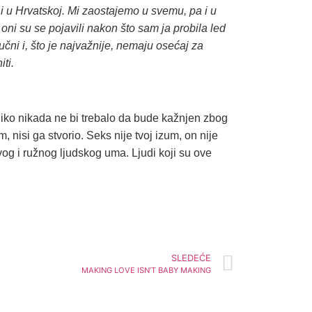
k i u Hrvatskoj. Mi zaostajemo u svemu, pa i u
i oni su se pojavili nakon što sam ja probila led
učni i, što je najvažnije, nemaju osećaj za
ti.
Niko nikada ne bi trebalo da bude kažnjen zbog
, nisi ga stvorio. Seks nije tvoj izum, on nije
vog i ružnog ljudskog uma. Ljudi koji su ove
SLEDEĆE
MAKING LOVE ISN’T BABY MAKING