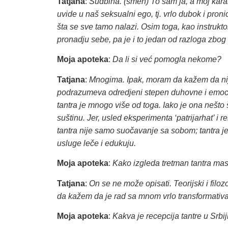
Tatjana
:
Sudbina. (smeh) To sam ja, a moj kar
uvide u naš seksualni ego, tj. vrlo dubok i pronicl
šta se sve tamo nalazi. Osim toga, kao instrukt
pronadju sebe, pa je i to jedan od razloga zbog
Moja apoteka
:
Da li si već pomogla nekome?
Tatjana
:
Mnogima. Ipak, moram da kažem da nije la
podrazumeva odredjeni stepen duhovne i emociona
tantra je mnogo više od toga. Iako je ona nešto
suštinu. Jer, usled eksperimenta ‘patrijarhat’ i 
tantra nije samo suočavanje sa sobom; tantra je i
usluge leče i edukuju.
Moja apoteka
:
Kako izgleda tretman tantra ma
Tatjana
:
On se ne može opisati. Teorijski i filoz
da kažem da je rad sa mnom vrlo transformativ
Moja apoteka
:
Kakva je recepcija tantre u Srbij