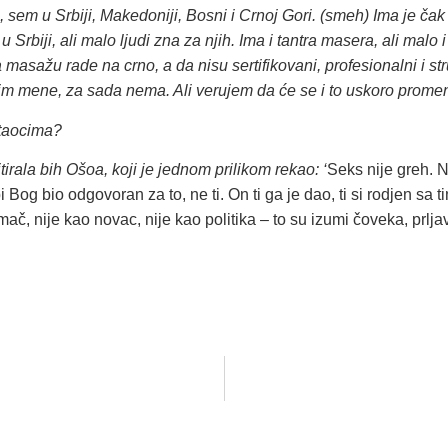
a, sem u Srbiji, Makedoniji, Bosni i Crnoj Gori. (smeh) Ima je ča
u Srbiji, ali malo ljudi zna za njih. Ima i tantra masera, ali malo 
masažu rade na crno, a da nisu sertifikovani, profesionalni i str
 osim mene, za sada nema. Ali verujem da će se i to uskoro promeni
čitaocima?
itirala bih Ošoa, koji je jednom prilikom rekao: ‘
Seks nije greh. 
og bio odgovoran za to, ne ti. On ti ga je dao, ti si rodjen sa tim
č, nije kao novac, nije kao politika – to su izumi čoveka, prlja