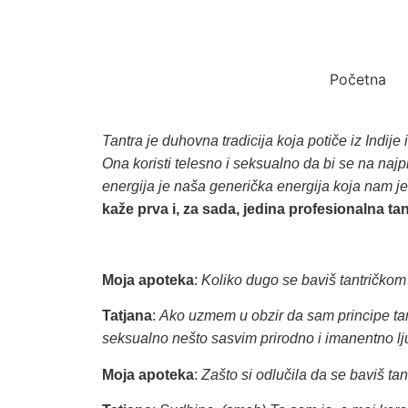
Početna
Tantra je duhovna tradicija koja potiče iz Indij
Ona koristi telesno i seksualno da bi se na najpr
energija je naša generička energija koja nam je 
kaže prva i, za sada, jedina profesionalna tan
Moja apoteka
:
Koliko dugo se baviš tantričk
Tatjana
:
Ako uzmem u obzir da sam principe tant
seksualno nešto sasvim prirodno i imanentno lj
Moja apoteka
:
Zašto si odlučila da se baviš ta