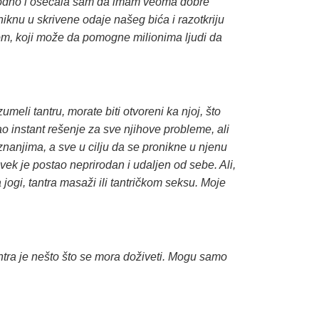
irodno i osećala sam da imam veoma dobre
roniknu u skrivene odaje našeg bića i razotkriju
lom, koji može da pomogne milionima ljudi da
umeli tantru, morate biti otvoreni ka njoj, što
o instant rešenje za sve njihove probleme, ali
znanjima, a sve u cilju da se pronikne u njenu
ovek je postao neprirodan i udaljen od sebe. Ali,
 jogi, tantra masaži ili tantričkom seksu. Moje
 tantra je nešto što se mora doživeti. Mogu samo