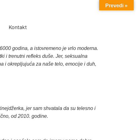
Prevedi »
Kontakt
ko 6000 godina, a istovremeno je vrlo moderna.
ki i trenutni refleks duše. Jer, seksualna
a i okrepljujuća za naše telo, emocije i duh,
nejdžerka, jer sam shvatala da su telesno i
ično, od 2010. godine.